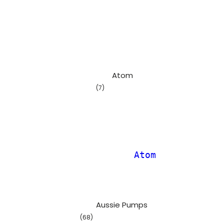
												At
(7)
				
												Aus
(68)