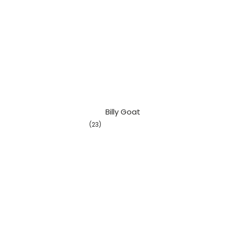
												Bill
(23)