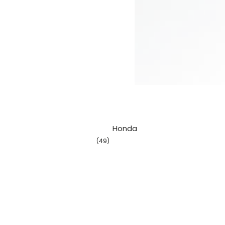
												Ho
(49)