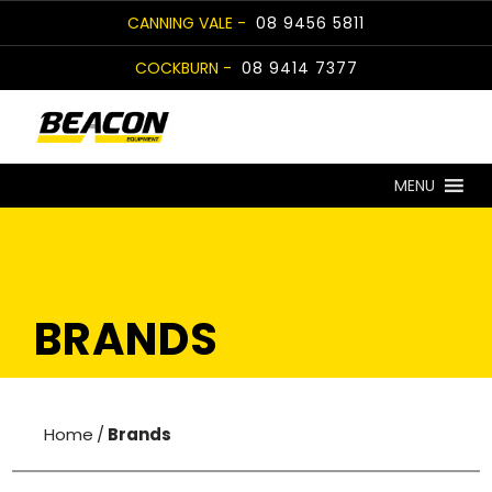
Skip
CANNING VALE -
08 9456 5811
to
COCKBURN -
08 9414 7377
content
MENU
BRANDS
Home
/
Brands