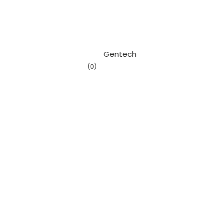
												Ge
(0)